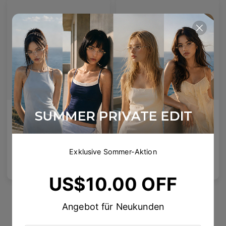
Valda
Sigrid
Valda Rahmen × Zypher Aufsteck-Sonnenbrillen
11
Colours available
10
Colours available
Exklusive Sommer-Aktion
US$
100.00
US$
100.00
In den
In den
US$10.00 OFF
Warenkorb
Warenkorb
Angebot für Neukunden