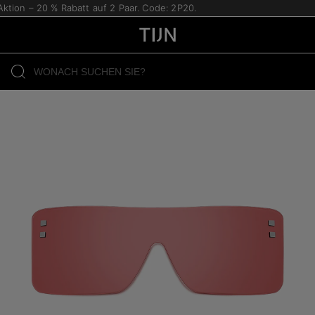
tion – 20 % Rabatt auf 2 Paar. Code: 2P20.