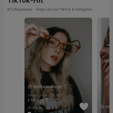
TikTok-Hit
#TIJNeyewear - folge uns auf TikTok & Instagram
vodkaandbeer
stelios_kira
2 for sure 👌
ne_
sk.image
❤️