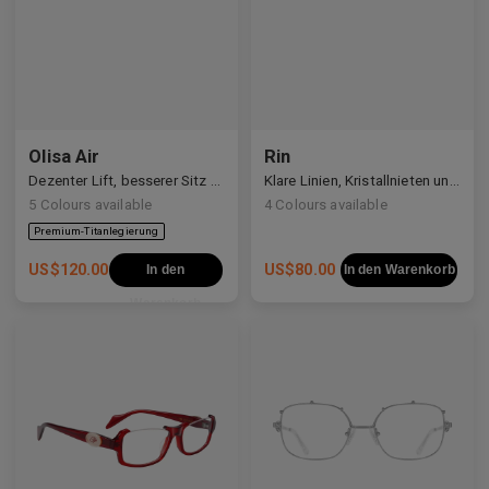
Olisa Air
Rin
Dezenter Lift, besserer Sitz — Vielseitigkeit für jedes Gesicht.
Klare Linien, Kristallnieten und ein leiser kosmischer Schimmer.
5
Colours available
4
Colours available
US$
120.00
US$
80.00
In den
In den Warenkorb
Warenkorb