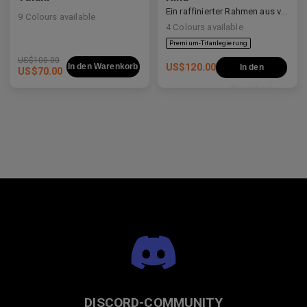
Ein raffinierter Rahmen aus verschiedenen Materialien, der weiche Kurven mit klaren Linien ausbalanciert.
9
Colours available
4
Colours available
Premium-Titanlegierung
US$
100.00
In den Warenkorb
US$
120.00
In den
US$
70.00
Warenkorb
DISCORD-COMMUNITY