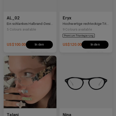
AL_02
Eryx
Premium-Titanlegierung
Ein schlankes Halbrand-Design mit Y2K- und Anime-inspirierten Details.
Hochwertige rechteckige Titanrahmen, verziert mit weißen Zirkonia, die avantgardistisches Design und eine beeindruckende Brillanz präsentieren.
5
Colours available
9
Colours available
US$
100.00
US$
120.00
In den
In den
Warenkorb
Warenkorb
Talani
Nina