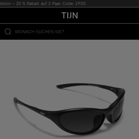
tion – 20 % Rabatt auf 2 Paar. Code: 2P20.