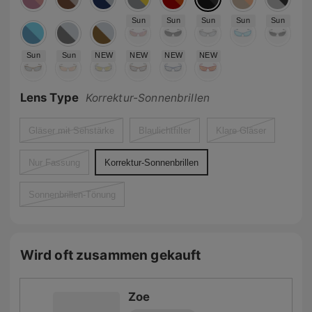
Sun
Sun
Sun
Sun
Sun
Sun
Sun
NEW
NEW
NEW
NEW
Lens Type
Korrektur-Sonnenbrillen
Gläser mit Sehstärke
Blaulichtfilter
Klare Gläser
Nur Fassung
Korrektur-Sonnenbrillen
Sonnenbrillen-Tönung
Wird oft zusammen gekauft
Zoe