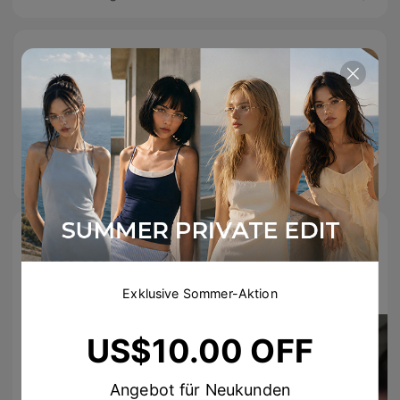
Free Shipping
Einfache
100% sicherer
On Orders
Rücksendungen
Checkout
Over
US$89.00
TikTok-Hit
#TIJNeyewear - folge uns auf TikTok & Instagram
Exklusive Sommer-Aktion
US$10.00 OFF
Angebot für Neukunden