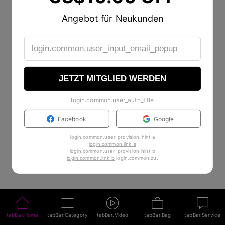
Go to Homepage
Angebot für Neukunden
JETZT MITGLIED WERDEN
login.common.user_auth_title
Facebook
Google
login.common.user_provision_hint_a
login.common.link_a
login.common.user_provision_hint_b
login.common.link_b
login.common.zu
.