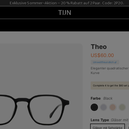
Exklusive Sommer-Aktion – 20 % Rabatt auf 2 Paar. Code: 2P20.
Theo
US$
60.00
Umweltfreundlich 🌿
Eleganter quadratische
Kurve
Complete 4 to get the $60 set 
Farbe
Black
Lens Type
Gläser mi
Gläser mit Sehstärke