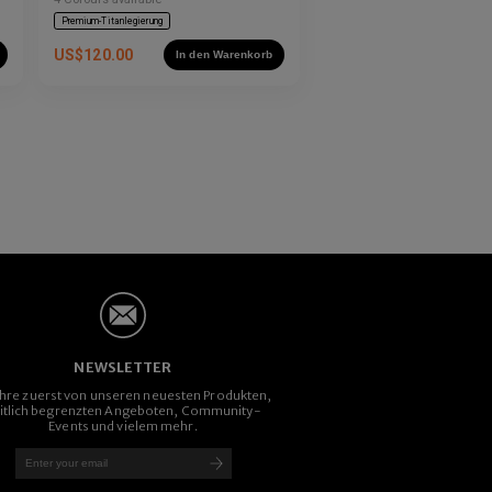
Premium-Titanlegierung
US$
120.00
In den Warenkorb
NEWSLETTER
ahre zuerst von unseren neuesten Produkten,
itlich begrenzten Angeboten, Community-
Events und vielem mehr.