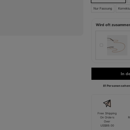
Nur Fassung
Korrektu
Wird oft zusamme
In d
81 Personen sehen 
Free Shipping
On Orders
R
Over
US$89.00