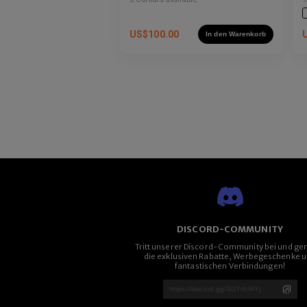
b
US$
100.00
In den Warenkorb
DISCORD-COMMUNITY
Tritt unserer Discord-Community bei und ge
die exklusiven Rabatte, Werbegeschenke 
fantastischen Verbindungen!