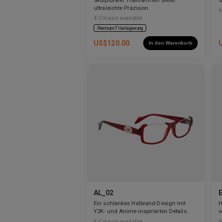
Skulpturaler Titanrahmen bietet
S
ultraleichte Präzision.
6
4
Colours available
Premium-Titanlegierung
US$
120.00
In den Warenkorb
AL_02
Ein schlankes Halbrand-Design mit
H
Y2K- und Anime-inspirierten Details.
v
a
5
Colours available
9