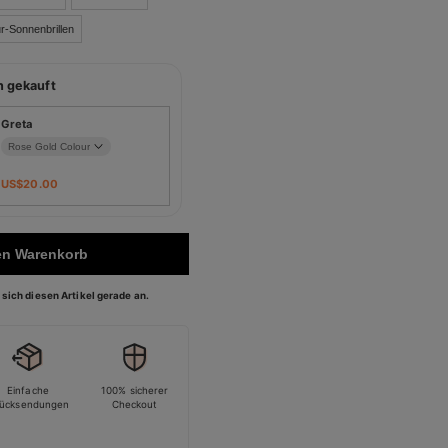
r-Sonnenbrillen
n gekauft
Greta
US$
20.00
en Warenkorb
sich diesen Artikel gerade an.
Einfache
100% sicherer
ücksendungen
Checkout