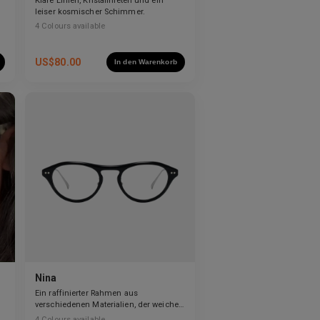
Klare Linien, Kristallnieten und ein
leiser kosmischer Schimmer.
4
Colours available
US$
80.00
In den Warenkorb
Nina
Ein raffinierter Rahmen aus
verschiedenen Materialien, der weiche
Kurven mit klaren Linien ausbalanciert.
4
Colours available