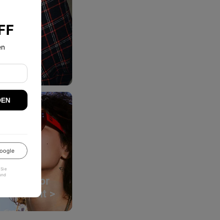
n
FF
en
ktion >
DEN
oogle
 Sie
und
Outdoor
Garment >