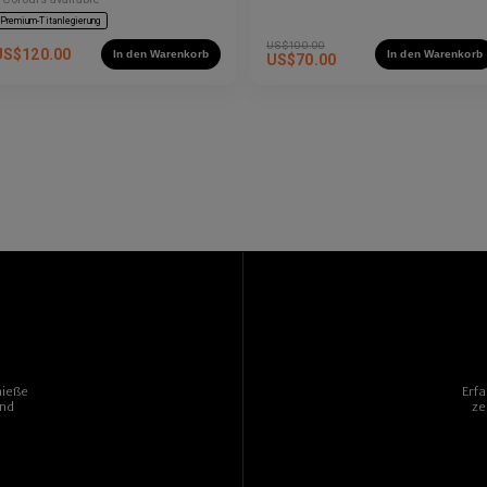
eeindruckende Brillanz präsentieren.
Premium-Titanlegierung
US$
100.00
US$
120.00
In den Warenkorb
In den Warenkorb
US$
70.00
nieße
Erf
und
ze