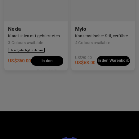
Neda
Mylo
Klare Linien mit gebürsteten Details
Konzenstischer Stil, verführerische Konstruktion
3
Colours available
4
Colours available
US$
90.00
US$
360.00
In den Warenkorb
In den
US$
63.00
Warenkorb