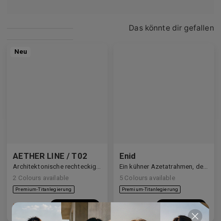
Das könnte dir gefallen
Neu
AETHER LINE / T02
Enid
Architektonische rechteckige Struktur aus hochwertigem Industrietitan gefertigt.
Ein kühner Azetatrahmen, der den Blick definiert.
2
Colours available
5
Colours available
US$
140.00
US$
140.00
In den
In den