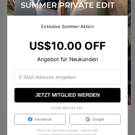
Exklusive Sommer-Aktion
US$10.00 OFF
Angebot für Neukunden
119
28
Jazzyg1711
Gui
Hehehe_123
RM
JETZT MITGLIED WERDEN
I luv uuu
🔥🔥
4
1
ODER WEITER MIT
Facebook
Google
Wenn Sie ein Konto erstellen, stimmen Sie
unseren
Datenschutzbestimmungen
und