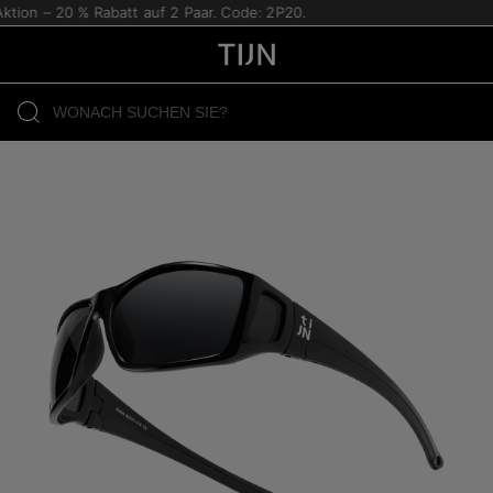
tion – 20 % Rabatt auf 2 Paar. Code: 2P20.