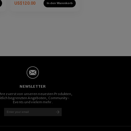
US$
120.00
In den Warenkorb
NEWSLETTER
ahre zuerst von unseren neuesten Produkten,
itlich begrenzten Angeboten, Community-
Events und vielem mehr.