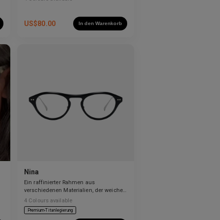
US$
80.00
In den Warenkorb
Nina
Ein raffinierter Rahmen aus
verschiedenen Materialien, der weiche
Kurven mit klaren Linien ausbalanciert.
4
Colours available
Premium-Titanlegierung