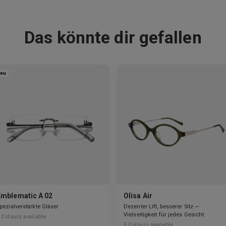
Das könnte dir gefallen
eu
Emblematic A 02
Olisa Air
pezialverstärkte Gläser
Dezenter Lift, besserer Sitz —
Vielseitigkeit für jedes Gesicht.
Colours available
5
Colours available