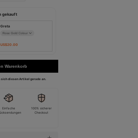
n gekauft
Greta
US$
20.00
en Warenkorb
sich diesen Artikel gerade an.
Einfache
100% sicherer
ücksendungen
Checkout