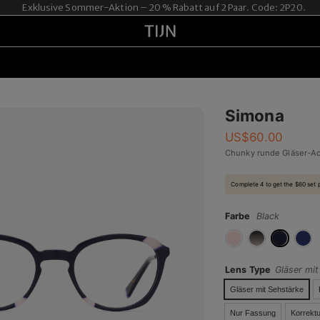
Exklusive Sommer-Aktion – 20 % Rabatt auf 2 Paar. Code: 2P20.
Simona
US$
60.00
Chunky runde Gläser-A
Complete 4 to get the $60 set 
Farbe
Black
Lens Type
Gläser mi
Gläser mit Sehstärke
Nur Fassung
Korrektu