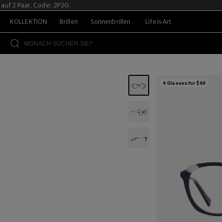
2 Paar. Code: 2P20.
KOLLEKTION
Brillen
Sonnenbrillen
Life is Art
4 Glasses for $60