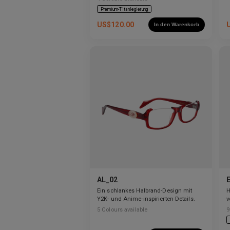
Premium-Titanlegierung
US$
120.00
In den Warenkorb
AL_02
Ein schlankes Halbrand-Design mit
H
Y2K- und Anime-inspirierten Details.
v
a
5
Colours available
9
b