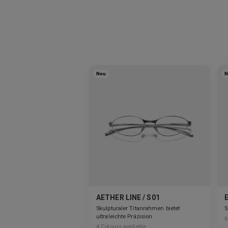
Neu
N
AETHER LINE / S01
Skulpturaler Titanrahmen bietet
S
ultraleichte Präzision.
6
4
Colours available