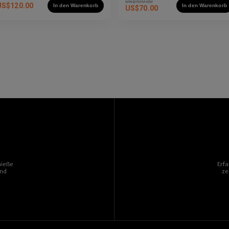
US$
100.00
US$
120.00
In den Warenkorb
In den Warenkorb
US$
70.00
nieße
Erf
und
ze