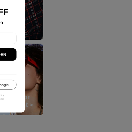
FF
en
ktion >
DEN
oogle
Outdoor
 Sie
und
Garment >