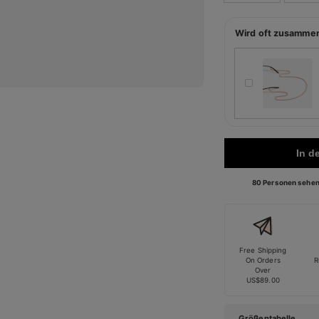
Wird oft zusamme
In d
80 Personen sehen 
Free Shipping
On Orders
R
Over
US$89.00
Größentabelle