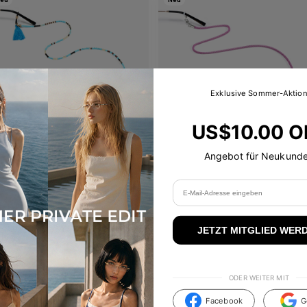
Exklusive Sommer-Aktio
US$10.00 O
Angebot für Neukund
Cyanne
Ellis
3
Colours available
JETZT MITGLIED WER
US$
20.00
US$
20.00
In den Warenkorb
In den Warenkorb
ODER WEITER MIT
eu
Facebook
G