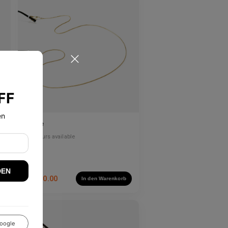
n
FF
en
Lume
2
Colours available
DEN
US$
20.00
In den Warenkorb
oogle