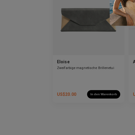
Eloise
Zweifarbige magnetische Brillenetui
US$
20.00
In den Warenkorb