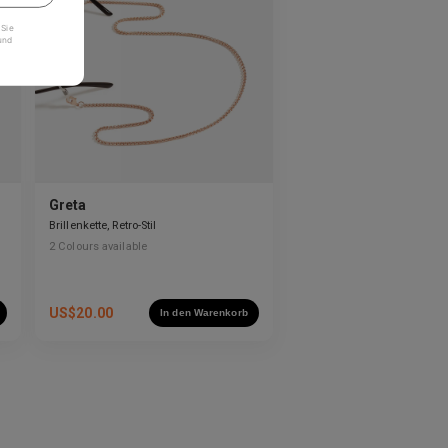
 Sie
und
Greta
Brillenkette, Retro-Stil
2
Colours available
US$
20.00
In den Warenkorb