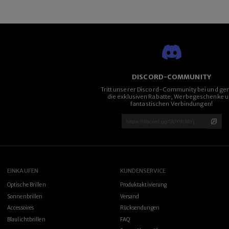
DISCORD-COMMUNITY
Tritt unserer Discord-Community bei und ge
die exklusiven Rabatte, Werbegeschenke 
fantastischen Verbindungen!
EINKAUFEN
KUNDENSERVICE
Optische Brillen
Produktaktivierung
Sonnenbrillen
Versand
Accessoires
Rücksendungen
Blaulichtbrillen
FAQ