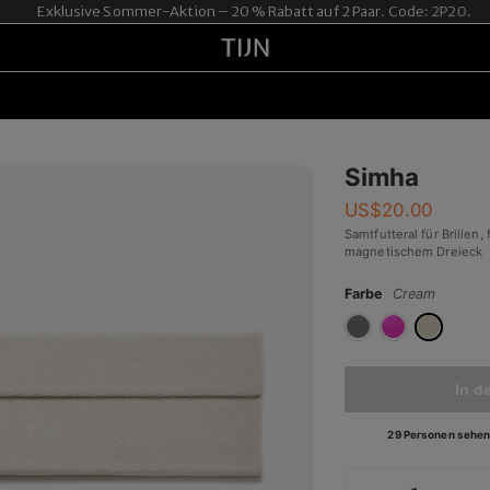
Exklusive Sommer-Aktion – 20 % Rabatt auf 2 Paar. Code: 2P20.
Simha
US$
20.00
Samtfutteral für Brillen,
magnetischem Dreieck
Farbe
Cream
In d
29 Personen sehen 