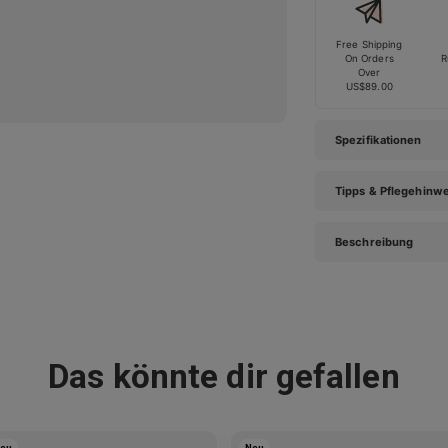
Free Shipping
On Orders
R
Over
US$89.00
Spezifikationen
Tipps & Pflegehinw
Beschreibung
Das könnte dir gefallen
eu
Neu