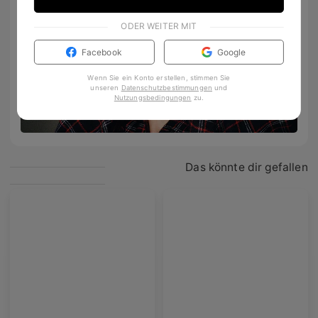
ODER WEITER MIT
Facebook
Google
Wenn Sie ein Konto erstellen, stimmen Sie
unseren
Datenschutzbestimmungen
und
Nutzungsbedingungen
zu
.
Windsor Kollektion >
Das könnte dir gefallen