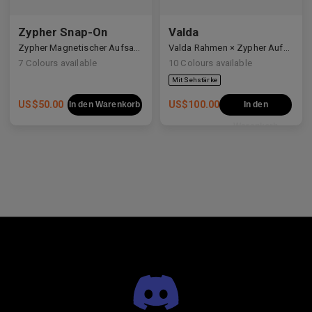
Zypher Snap-On
Valda
Zypher Magnetischer Aufsatz für Valda und Sigrid Brillen
Valda Rahmen × Zypher Aufsteck-Sonnenbrillen
7
Colours available
10
Colours available
US$
50.00
US$
100.00
In den Warenkorb
In den
Warenkorb