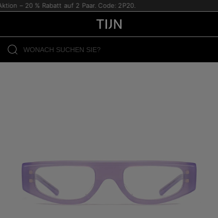
tion – 20 % Rabatt auf 2 Paar. Code: 2P20.