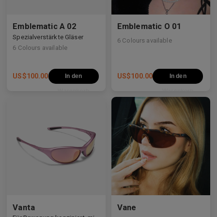
Emblematic A 02
Emblematic O 01
Spezialverstärkte Gläser
6
Colours available
6
Colours available
US$
100.00
US$
100.00
In den
In den
Warenkorb
Warenkorb
Vanta
Vane