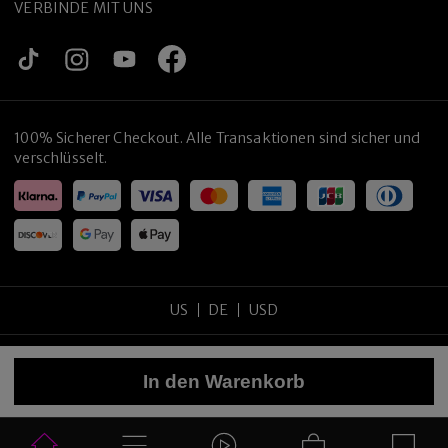
VERBINDE MIT UNS
100% Sicherer Checkout. Alle Transaktionen sind sicher und
verschlüsselt.
US
DE
USD
Copyright
©
2026
tijneyewear
.
Alle Rechte vorbehalten
.
In den Warenkorb
Sitemap
Datenschutzrichtlinie
Nutzungsbedingungen