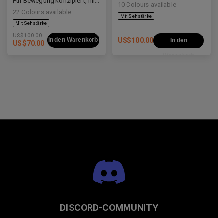
Für Bewegung konzipiert, mit visueller Spannung und erhabener Form.
10
Colours available
22
Colours available
US$
100.00
In den Warenkorb
US$
100.00
In den
US$
70.00
Warenkorb
DISCORD-COMMUNITY