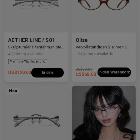
AETHER LINE / S01
Olisa
Skulpturaler Titanrahmen bietet ultraleichte Präzision.
Vervollständigen Sie Ihren Office-Siren-Look mit Olisa.
4
Colours available
10
Colours available
US$
80.00
US$
120.00
In den Warenkorb
In den
US$
68.00
Warenkorb
Neu