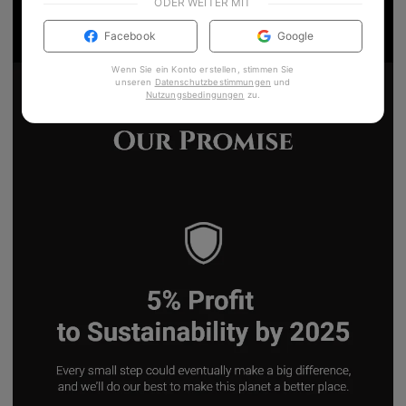
ODER WEITER MIT
Facebook
Google
Wenn Sie ein Konto erstellen, stimmen Sie
unseren
Datenschutzbestimmungen
und
Nutzungsbedingungen
zu
.