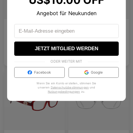
Angebot für Neukunden
Olisa Air
Rin
Dezenter Lift, besserer Sitz — Vielseitigkeit für jedes Gesicht.
Klare Linien, Kristallnieten und ein leiser kosmischer Schimmer.
5
Colours available
4
Colours available
JETZT MITGLIED WERDEN
US$
120.00
US$
80.00
In den
In den Warenkorb
ODER WEITER MIT
Warenkorb
Facebook
Google
Premium-Titanlegierung
Wenn Sie ein Konto erstellen, stimmen Sie
unseren
Datenschutzbestimmungen
und
Nutzungsbedingungen
zu
.