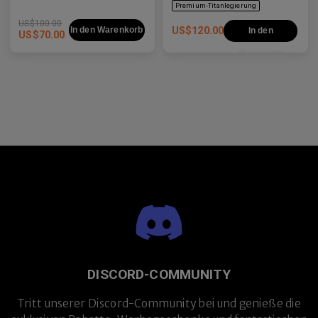
US$
100.00
In den Warenkorb
US$
120.00
In den
US$
70.00
Warenkorb
Premium-Titanlegierung
DISCORD-COMMUNITY
Tritt unserer Discord-Community bei und genieße die