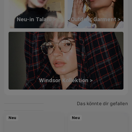
Neu-in Talani >
Outdoor Garment >
Windsor Kollektion >
Das könnte dir gefallen
Neu
Neu