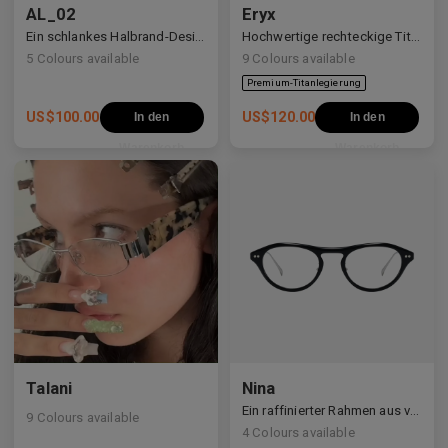
AL_02
Eryx
Ein schlankes Halbrand-Design mit Y2K- und Anime-inspirierten Details.
Hochwertige rechteckige Titanrahmen, verziert mit weißen Zirkonia, die avantgardistisches Design und eine beeindruckende Brillanz präsentieren.
5
Colours available
9
Colours available
US$
100.00
US$
120.00
In den
In den
Warenkorb
Warenkorb
Premium-Titanlegierung
Talani
Nina
Ein raffinierter Rahmen aus verschiedenen Materialien, der weiche Kurven mit klaren Linien ausbalanciert.
9
Colours available
4
Colours available