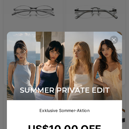
AETHER LINE / S01
Emblematic A 02
Skulpturaler Titanrahmen bietet ultraleichte Präzision.
Spezialverstärkte Gläser
4
Colours available
6
Colours available
US$
120.00
US$
100.00
In den
In den
Warenkorb
Warenkorb
Exklusive Sommer-Aktion
US$10.00 OFF