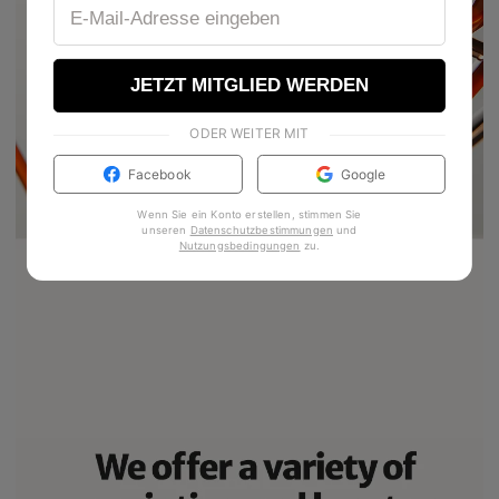
JETZT MITGLIED WERDEN
ODER WEITER MIT
Facebook
Google
Wenn Sie ein Konto erstellen, stimmen Sie
unseren
Datenschutzbestimmungen
und
Nutzungsbedingungen
zu
.