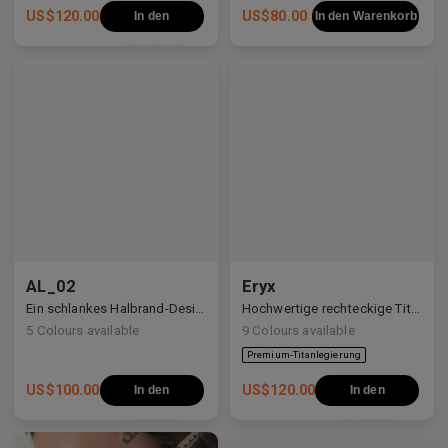
US$
120.00
US$
80.00
In den
In den Warenkorb
Warenkorb
AL_02
Eryx
Ein schlankes Halbrand-Design mit Y2K- und Anime-inspirierten Details.
Hochwertige rechteckige Titanrahmen, verziert mit weißen Zirkonia, die avantgardistisches Design und eine beeindruckende Brillanz präsentieren.
5
Colours available
9
Colours available
US$
100.00
US$
120.00
In den
In den
Warenkorb
Warenkorb