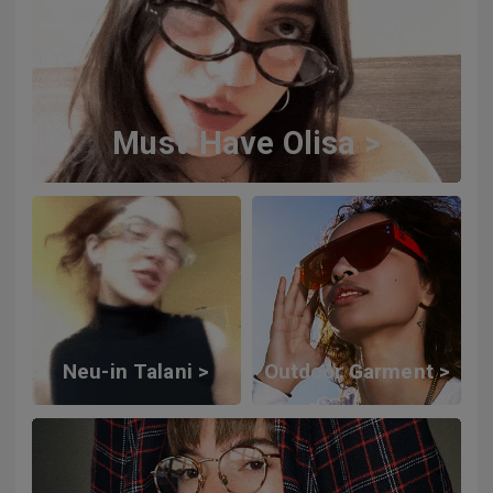
Must-Have Olisa >
Neu-in Talani >
Outdoor Garment >