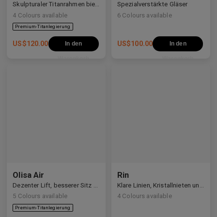
Skulpturaler Titanrahmen bietet ultraleichte Präzision.
Spezialverstärkte Gläser
4
Colours available
6
Colours available
US$
120.00
US$
100.00
In den
In den
Warenkorb
Warenkorb
Olisa Air
Rin
Dezenter Lift, besserer Sitz — Vielseitigkeit für jedes Gesicht.
Klare Linien, Kristallnieten und ein leiser kosmischer Schimmer.
5
Colours available
4
Colours available