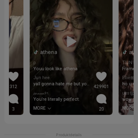
athena
ath
p
TIJN 
Youu look like athena
Jun hee
Ellie🎀
yall gonna hate me but you lowkey give daniela vibes
ho u ma
312
429901
𝒿𝒶𝓃𝓃𝒶۶ৎ
uestjpe
You’re literally perfect.
MORE
MORE
3
20
Produktdetails