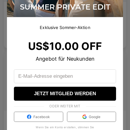
AETHER LINE / S01
Emblematic A 02
Skulpturaler Titanrahmen bietet ultraleichte Präzision.
Spezialverstärkte Gläser
4
Colours available
6
Colours available
Exklusive Sommer-Aktion
US$
120.00
US$
100.00
In den
In den
US$10.00 OFF
Warenkorb
Warenkorb
Angebot für Neukunden
JETZT MITGLIED WERDEN
ODER WEITER MIT
Facebook
Google
Olisa Air
Rin
Dezenter Lift, besserer Sitz — Vielseitigkeit für jedes Gesicht.
Klare Linien, Kristallnieten und ein leiser kosmischer Schimmer.
Wenn Sie ein Konto erstellen, stimmen Sie