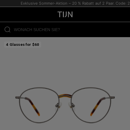
Exklusive Sommer-Aktion – 20 % Rabatt auf 2 Paar. Code: 2P
4 Glasses for $60