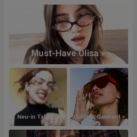
Must-Have Olisa >
Neu-in Talani >
Outdoor Garment >