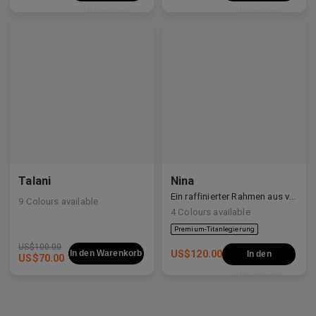
Warenkorb
Warenkorb
Premium-Titanlegierung
Talani
Nina
Ein raffinierter Rahmen aus verschiedenen Materialien, der weiche Kurven mit klaren Linien ausbalanciert.
9
Colours available
4
Colours available
US$
100.00
In den Warenkorb
US$
120.00
In den
US$
70.00
Warenkorb