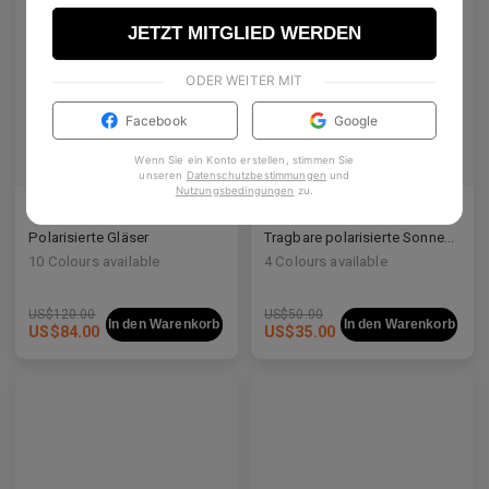
JETZT MITGLIED WERDEN
ODER WEITER MIT
Facebook
Google
Wenn Sie ein Konto erstellen, stimmen Sie
unseren
Datenschutzbestimmungen
und
Nutzungsbedingungen
zu
.
Melisha
Maaike Clip-On
Polarisierte Gläser
Tragbare polarisierte Sonnengläser
10
Colours available
4
Colours available
US$
120.00
US$
50.00
In den Warenkorb
In den Warenkorb
US$
84.00
US$
35.00