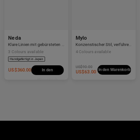
Neda
Mylo
Klare Linien mit gebürsteten Details
Konzenstischer Stil, verführerische Konstruktion
3
Colours available
4
Colours available
US$
90.00
US$
360.00
In den Warenkorb
In den
US$
63.00
Warenkorb