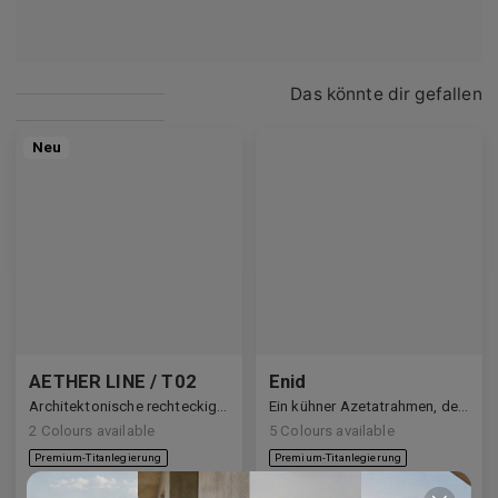
Das könnte dir gefallen
Neu
AETHER LINE / T02
Enid
Architektonische rechteckige Struktur aus hochwertigem Industrietitan gefertigt.
Ein kühner Azetatrahmen, der den Blick definiert.
2
Colours available
5
Colours available
US$
140.00
US$
140.00
In den
In den