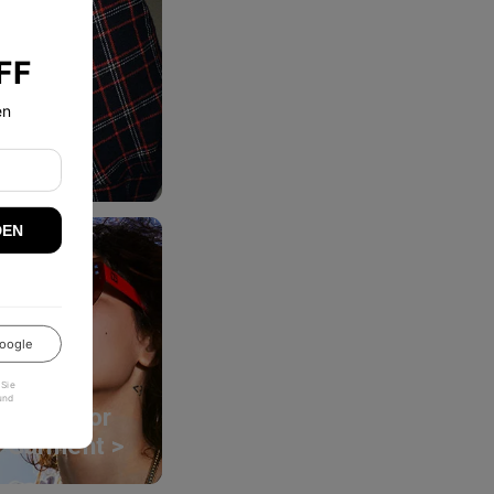
n
FF
en
ktion >
DEN
oogle
 Sie
und
Outdoor
Garment >