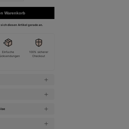
en Warenkorb
sich diesen Artikel gerade an.
Einfache
100% sicherer
ücksendungen
Checkout
eise