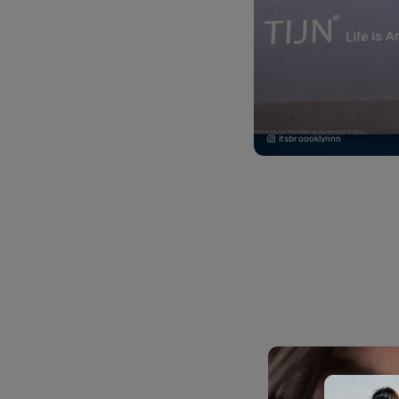
itsbroooklynnn