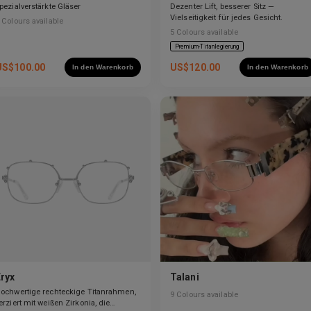
pezialverstärkte Gläser
Dezenter Lift, besserer Sitz —
Vielseitigkeit für jedes Gesicht.
Colours available
5
Colours available
Premium-Titanlegierung
US$
100.00
US$
120.00
In den Warenkorb
In den Warenkorb
Eryx
Talani
ochwertige rechteckige Titanrahmen,
9
Colours available
erziert mit weißen Zirkonia, die