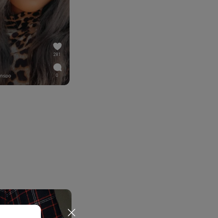
281
inspo
0