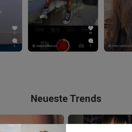
3
88
itsbroooklynnn
international.
0
0
Neueste Trends