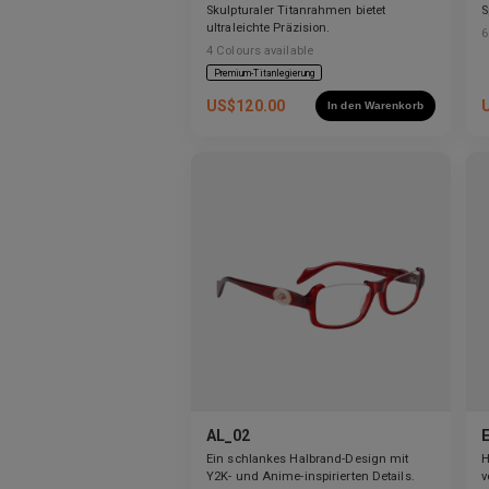
Skulpturaler Titanrahmen bietet
S
ultraleichte Präzision.
6
4
Colours available
Premium-Titanlegierung
US$
120.00
In den Warenkorb
AL_02
Ein schlankes Halbrand-Design mit
H
Y2K- und Anime-inspirierten Details.
v