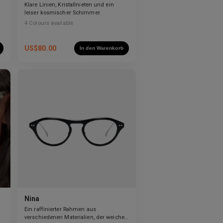
Klare Linien, Kristallnieten und ein
leiser kosmischer Schimmer.
4
Colours available
US$
80.00
In den Warenkorb
Nina
Ein raffinierter Rahmen aus
verschiedenen Materialien, der weiche