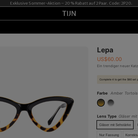
Exklusive Sommer-Aktion – 20 % Rabatt auf 2 Paar. Code: 2P20.
Lepa
US$
60.00
Ein trendiger neuer Ka
Complete 4 to get the $60 set 
Farbe
Amber Tortois
Lens Type
Gläser mi
Gläser mit Sehstärke
Nur Fassung
Korrektu