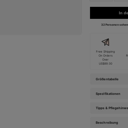
In d
32 Personen sehen 
Free Shipping
On Orders
R
Over
US$89.00
Größentabelle
Spezifikationen
Tipps & Pflegehinw
Beschreibung