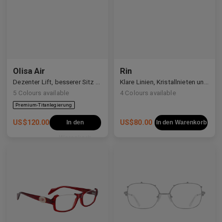
Olisa Air
Rin
Dezenter Lift, besserer Sitz — Vielseitigkeit für jedes Gesicht.
Klare Linien, Kristallnieten und ein leiser kosmischer Schimmer.
5
Colours available
4
Colours available
US$
120.00
US$
80.00
In den
In den Warenkorb
Warenkorb