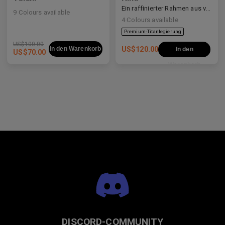
Ein raffinierter Rahmen aus verschiedenen Materialien, der weiche Kurven mit klaren Linien ausbalanciert.
9
Colours available
4
Colours available
Premium-Titanlegierung
US$
100.00
In den Warenkorb
US$
120.00
In den
US$
70.00
Warenkorb
DISCORD-COMMUNITY