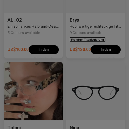
AL_02
Eryx
Premium-Titanlegierung
Ein schlankes Halbrand-Design mit Y2K- und Anime-inspirierten Details.
Hochwertige rechteckige Titanrahmen, verziert mit weißen Zirkonia, die avantgardistisches Design und eine beeindruckende Brillanz präsentieren.
5
Colours available
9
Colours available
US$
100.00
US$
120.00
In den
In den
Warenkorb
Warenkorb
Talani
Nina