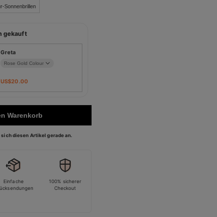
r-Sonnenbrillen
n gekauft
Greta
US$
20.00
en Warenkorb
sich diesen Artikel gerade an.
Einfache
100% sicherer
ücksendungen
Checkout