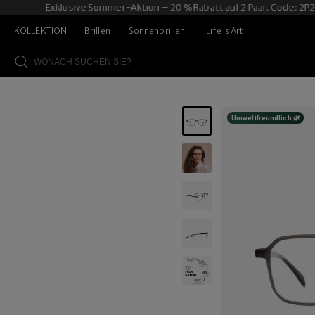
Exklusive Sommer-Aktion – 20 % Rabatt auf 2 Paar. Code: 2P20.
KOLLEKTION
Brillen
Sonnenbrillen
Life is Art
Umweltfreundlich 🌿