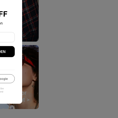
FF
en
ktion >
DEN
oogle
 Sie
Outdoor
und
Garment >