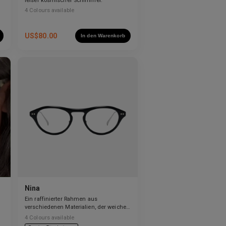
leiser kosmischer Schimmer.
4
Colours available
US$
80.00
In den Warenkorb
Nina
Ein raffinierter Rahmen aus
verschiedenen Materialien, der weiche
Kurven mit klaren Linien ausbalanciert.
4
Colours available