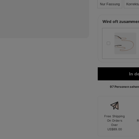
Nur Fassung
Korrektu
Wird oft zusamme
In d
97 Personen sehen 
Free Shipping
On Orders
R
Over
US$89.00