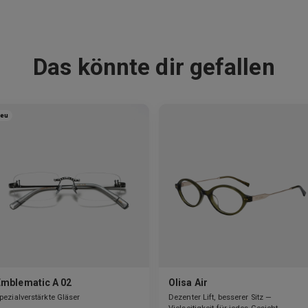
Das könnte dir gefallen
eu
Emblematic A 02
Olisa Air
pezialverstärkte Gläser
Dezenter Lift, besserer Sitz —