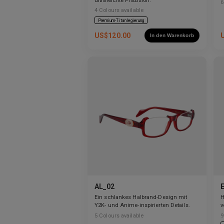
ultraleichte Präzision.
6
4
Colours available
Premium-Titanlegierung
US$
120.00
In den Warenkorb
AL_02
Ein schlankes Halbrand-Design mit
H
Y2K- und Anime-inspirierten Details.
v
a
5
Colours available
9
b