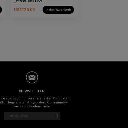
Premium-Titanlegierung
US$
120.00
In den Warenkorb
NEWSLETTER
ahre zuerst von unseren neuesten Produkten,
itlich begrenzten Angeboten, Community-
Events und vielem mehr.