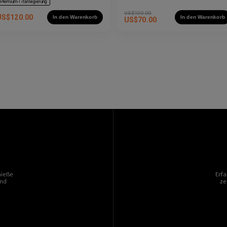
Premium-Titanlegierung
US$
100.00
US$
120.00
In den Warenkorb
In den Warenkorb
US$
70.00
nieße
Erf
und
ze