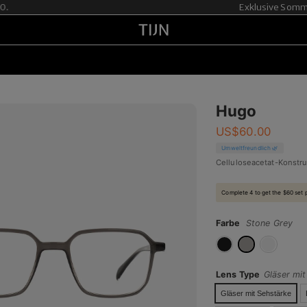
Exklusive Sommer-A
Hugo
US$
60.00
Umweltfreundlich 🌿
Celluloseacetat-Konstru
Complete 4 to get the $60 set 
Farbe
Stone Grey
Lens Type
Gläser mi
Gläser mit Sehstärke