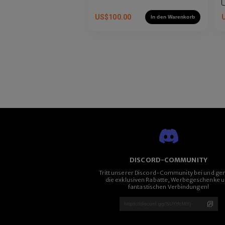
US$
100.00
In den Warenkorb
DISCORD-COMMUNITY
Tritt unserer Discord-Community bei und ge
die exklusiven Rabatte, Werbegeschenke 
fantastischen Verbindungen!