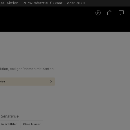
ktion – 20 % Rabatt auf 2 Paar. Code: 2P20.
ktion, eckiger Rahmen mit Kanten
price
t Sehstärke
Blaulichtfilter
Klare Gläser