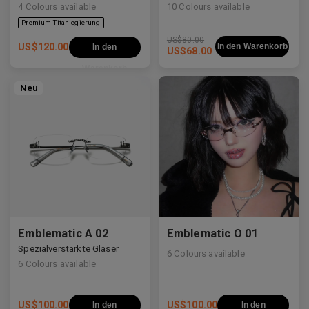
4
Colours available
10
Colours available
US$
80.00
US$
120.00
In den Warenkorb
In den
US$
68.00
Warenkorb
Neu
Emblematic A 02
Emblematic O 01
Spezialverstärkte Gläser
6
Colours available
6
Colours available
US$
100.00
US$
100.00
In den
In den