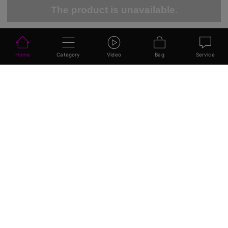
The product is unavailable.
DISCORD-COMMUNITY
Tritt unserer Discord-Community bei und genieße die
exklusiven Rabatte, Werbegeschenke und fantastischen
Verbindungen!