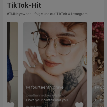
TikTok-Hit
#TIJNeyewear - folge uns auf TikTok & Instagram
fourteenth.grave
dbo
jonathanmohamedphoto
lostinb
I love your outfits and your beautiful eyes 😍