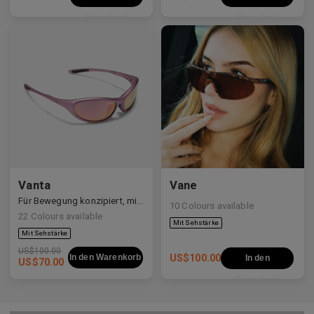
Warenkorb
Warenkorb
Vanta
Vane
Für Bewegung konzipiert, mit visueller Spannung und erhabener Form.
10
Colours available
22
Colours available
US$
100.00
In den Warenkorb
US$
100.00
In den
US$
70.00
Warenkorb