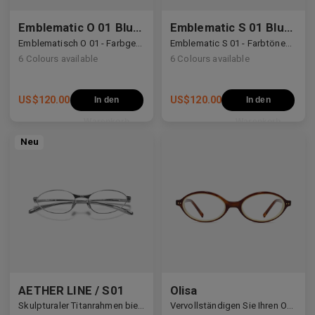
Emblematic O 01 Blue Light Filter
Emblematic S 01 Blue Light Filter
Emblematisch O 01 - Farbgetönte Gläser mit Blaulichtfilter
Emblematic S 01 - Farbtönende Gläser mit Blaulichtfilter
6
Colours available
6
Colours available
US$
120.00
US$
120.00
In den
In den
Warenkorb
Warenkorb
Neu
AETHER LINE / S01
Olisa
Skulpturaler Titanrahmen bietet ultraleichte Präzision.
Vervollständigen Sie Ihren Office-Siren-Look mit Olisa.