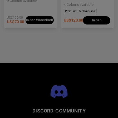
9
Colours available
4
Colours available
Premium-Titanlegierung
US$
100.00
In den Warenkorb
US$
120.00
In den
US$
70.00
Warenkorb
DISCORD-COMMUNITY