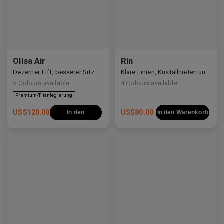
Olisa Air
Rin
Dezenter Lift, besserer Sitz — Vielseitigkeit für jedes Gesicht.
Klare Linien, Kristallnieten und ein leiser kosmischer Schimmer.
5
Colours available
4
Colours available
US$
120.00
US$
80.00
In den
In den Warenkorb
Warenkorb