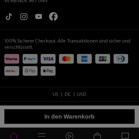
VERBINDE MIT UNS
100% Sicherer Checkout. Alle Transaktionen sind sicher und
verschlüsselt.
US
DE
USD
Copyright
©
2026
tijneyewear
.
Alle Rechte vorbehalten
.
In den Warenkorb
Sitemap
Datenschutzrichtlinie
Nutzungsbedingungen