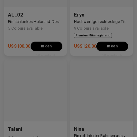
AL_02
Eryx
Premium-Titanlegierung
Ein schlankes Halbrand-Design mit Y2K- und Anime-inspirierten Details.
Hochwertige rechteckige Titanrahmen, verziert mit weißen Zirkonia, die avantgardistisches Design und eine beeindruckende Brillanz präsentieren.
5
Colours available
9
Colours available
US$
100.00
US$
120.00
In den
In den
Warenkorb
Warenkorb
Talani
Nina
Ein raffinierter Rahmen aus verschiedenen Materialien, der weiche Kurven mit klaren Linien ausbalanciert.