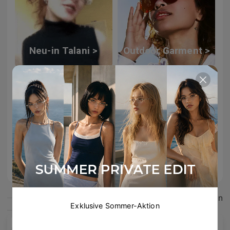
Neu-in Talani >
Outdoor Garment >
Windsor Kollektion >
Das könnte dir gefallen
Exklusive Sommer-Aktion
Neu
Neu