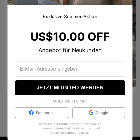
Exklusive Sommer-Aktion
Ann エン 앤
US$10.00 OFF
ڪـيـتـي فاشـטּ 🐰💗
Nice second pair of glasses 😍😭
あ
jenniebibibp
Angebot für Neukunden
I love your voice 🫶
12
211
美容女
@hypenlorve아 낀 다
Glasses 2
ﾕﾅ©
MORE
きゃーー
1
18
JETZT MITGLIED WERDEN
ODER WEITER MIT
Facebook
Google
Wenn Sie ein Konto erstellen, stimmen Sie
unseren
Datenschutzbestimmungen
und
Nutzungsbedingungen
zu
.