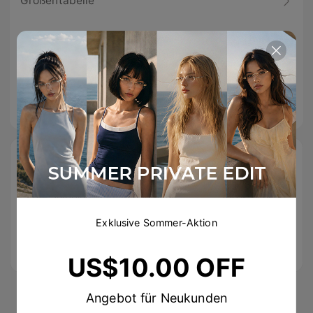
Größentabelle
Spezifikationen
Tipps & Pflegehinweise
Beschreibung
Free Shipping
Einfache
100% sicherer
On Orders
Rücksendungen
Checkout
Exklusive Sommer-Aktion
Over
US$89.00
US$10.00 OFF
Angebot für Neukunden