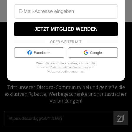
JETZT MITGLIED WERDEN
ODER WEITER MIT
Facebook
Google
Wenn Sie ein Konto erstellen, stimmen Sie
unseren
Datenschutzbestimmungen
und
Nutzungsbedingungen
zu
.
DISCORD-COMMUNITY
Tritt unserer Discord-Community bei und genieße die
exklusiven Rabatte, Werbegeschenke und fantastischen
Verbindungen!