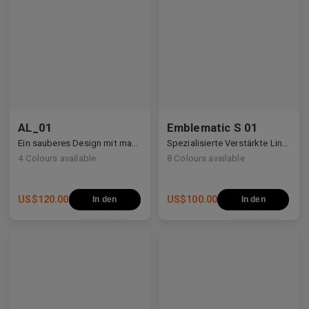
AL_01
Emblematic S 01
Ein sauberes Design mit maßgeschneiderten Bügeldetails, das das moderne Brillenhandwerk neu definiert.
Spezialisierte Verstärkte Linsen
4
Colours available
8
Colours available
US$
120.00
US$
100.00
In den
In den
Warenkorb
Warenkorb