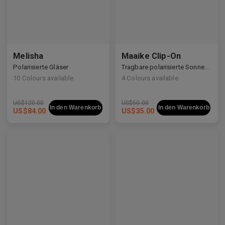
Melisha
Maaike Clip-On
Polarisierte Gläser
Tragbare polarisierte Sonnengläser
10
Colours available
4
Colours available
US$
120.00
US$
50.00
In den Warenkorb
In den Warenkorb
US$
84.00
US$
35.00