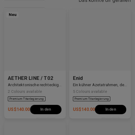
Das könnte dir gefallen
Neu
AETHER LINE / T02
Enid
Architektonische rechteckige Struktur aus hochwertigem Industrietitan gefertigt.
Ein kühner Azetatrahmen, der den Blick definiert.
2
Colours available
5
Colours available
US$
140.00
US$
140.00
In den
In den
Warenkorb
Warenkorb