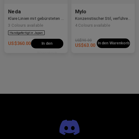
Neda
Mylo
Klare Linien mit gebürsteten Details
Konzenstischer Stil, verführerische Konstruktion
3
Colours available
4
Colours available
US$
90.00
US$
360.00
In den Warenkorb
In den
US$
63.00
Warenkorb
Premium-Titanlegierung
Premium-Titanlegierung