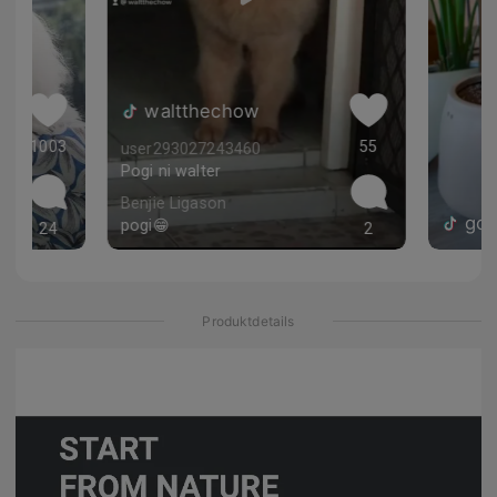
 ❤️
waltthechow
1003
55
user293027243460
Pogi ni walter
Benjie Ligason
gol
pogi😁
24
2
Produktdetails