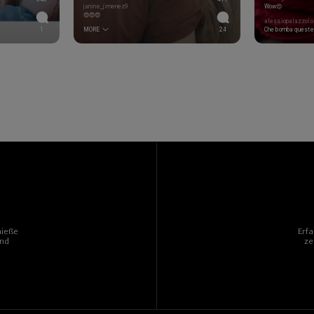
janine_jimenez9
Wow😍
😍😍😍
alessiopalazzolo
1
MORE
24
Che bomba queste 
nieße
Erf
und
ze