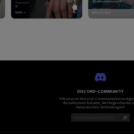
alessioiannoneph
lievensjulie
😍
fabrizioreale72
MORE
10
📸🔝🥇👏🏻👏🏻🍾
DISCORD-COMMUNITY
Tritt unserer Discord-Community bei und ge
die exklusiven Rabatte, Werbegeschenke 
fantastischen Verbindungen!