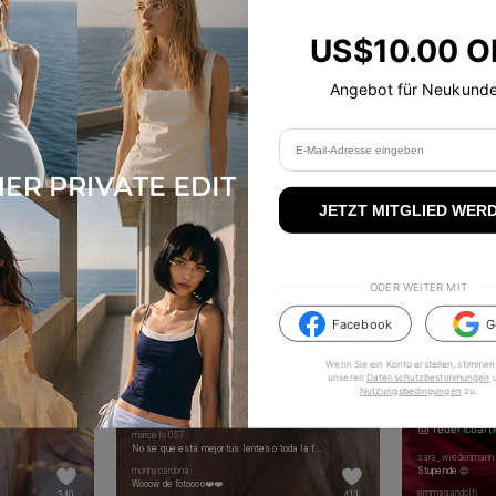
TikTok-Hit
US$10.00 O
#TIJNeyewear - folge uns auf TikTok & Instagram
Angebot für Neukund
JETZT MITGLIED WER
ODER WEITER MIT
Facebook
G
Wenn Sie ein Konto erstellen, stimmen
unseren
Datenschutzbestimmungen
Nutzungsbedingungen
zu
.
juangallagherr
federicoarti
marcelo.057
No se que está mejor tus lentes o toda la foto 🤩
sara_wiedenmann
monnycardona
Stupende 😍
Wooow de fotoooo❤️❤️
emmagandolfi
340
411