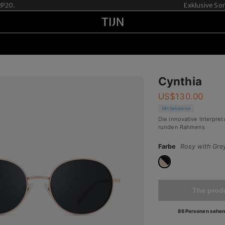
20.
Exklusive Somme
Cynthia
US$
130.00
Mit Sehstärke
Die innovative Interpre
runden Rahmens
Farbe
Rosy with Gre
The produ
86 Personen sehen 