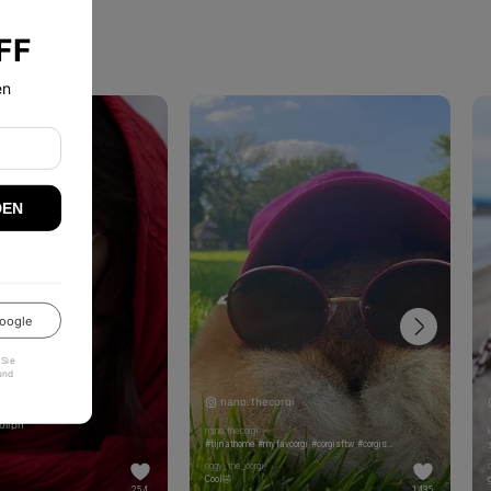
FF
en
DEN
oogle
 Sie
und
nano.thecorgi
oliph
nano.thecorgi
#tijnathome #myfavcorgi #corgisftw #corgisofig #corgisofinstagram #코기 #corgisarelove #corgiworld #corgis #корги #corgipuppies #corgioftheday #corgilove #corgidaily #柯基 #corgilover #corgipup #corginstagram #corgiworld_feature #corgiclub #corgifeed #コーギー #corgination #bestwoof #corgiplanet #corgicommunity #dog_feature #corgigram #instacorgi #corgibutt
oggy_the_corgi
Cool🤣
254
1435