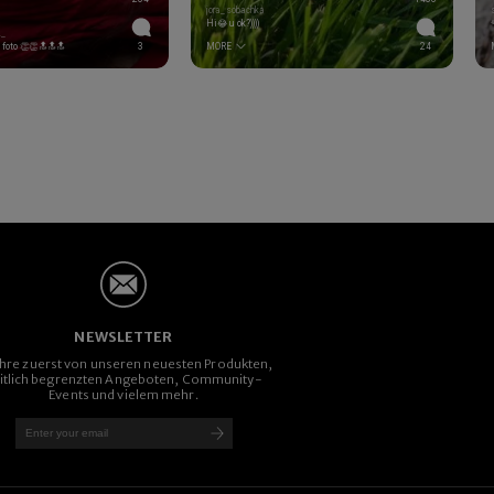
jora_sobachka
Hi😂 u ok?))))
._
foto 👏👏🔝🔝🔝
3
MORE
24
NEWSLETTER
ahre zuerst von unseren neuesten Produkten,
itlich begrenzten Angeboten, Community-
Events und vielem mehr.