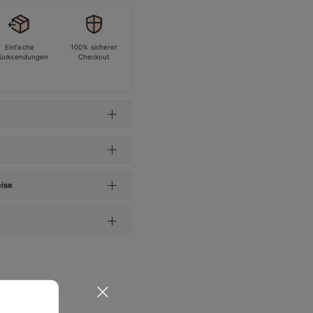
Einfache
100% sicherer
ücksendungen
Checkout
eise
n