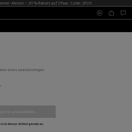
r-Aktion – 20 % Rabatt auf 2 Paar. Code: 2P20.
tation eines zweischichtigen
y
ct is unavailable.
sich diesen Artikel gerade an.