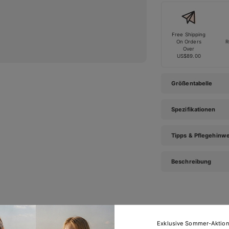
Free Shipping
On Orders
R
Over
US$89.00
Größentabelle
Spezifikationen
Tipps & Pflegehinw
Beschreibung
Exklusive Sommer-Aktio