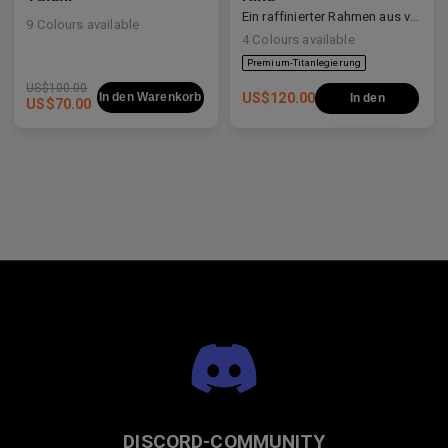
Ein raffinierter Rahmen aus verschiedenen Materialien, der weiche Kurven mit klaren Linien ausbalanciert.
9
Colours available
4
Colours available
Premium-Titanlegierung
US$
100.00
In den Warenkorb
US$
120.00
In den
US$
70.00
Warenkorb
DISCORD-COMMUNITY