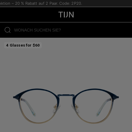
ion – 20 % Rabatt auf 2 Paar. Code: 2P20.
4 Glasses for $60