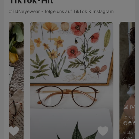
TikTok-Hit
#TIJNeyewear - folge uns auf TikTok & Instagram
pau
teresaa
❤️
😍😍😍
vickyal
owanie jest obróbka 👍😄 piękne ujęcie 😍
😍😍