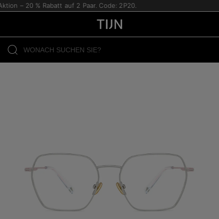
tion – 20 % Rabatt auf 2 Paar. Code: 2P20.