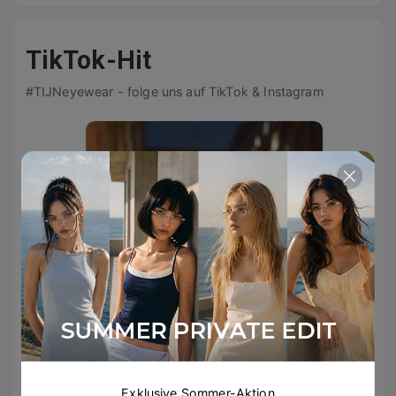
TikTok-Hit
#TIJNeyewear - folge uns auf TikTok & Instagram
evilcinnamon
dmitry_lisitsin
Exklusive Sommer-Aktion