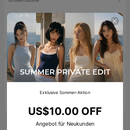
Größentabelle
Spezifikationen
Tipps & Pflegehinweise
Beschreibung
Free Shipping
Einfache
100% sicherer
On Orders
Rücksendungen
Checkout
Exklusive Sommer-Aktion
Over
US$89.00
US$10.00 OFF
Angebot für Neukunden