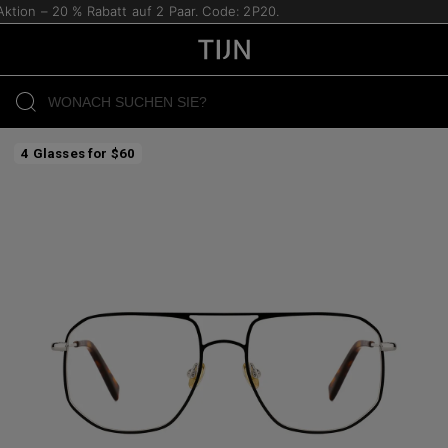
tion – 20 % Rabatt auf 2 Paar. Code: 2P20.
4 Glasses for $60