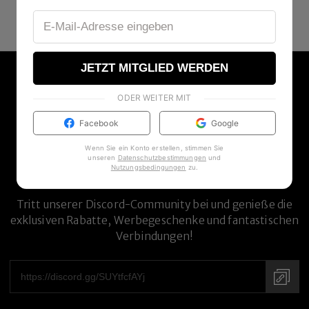
JETZT MITGLIED WERDEN
ODER WEITER MIT
Facebook
Google
Wenn Sie ein Konto erstellen, stimmen Sie
unseren
Datenschutzbestimmungen
und
Nutzungsbedingungen
zu
.
DISCORD-COMMUNITY
Tritt unserer Discord-Community bei und genieße die
exklusiven Rabatte, Werbegeschenke und fantastischen
Verbindungen!