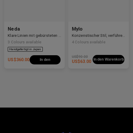
Neda
Mylo
Klare Linien mit gebürsteten Details
Konzenstischer Stil, verführerische Konstruktion
3
Colours available
4
Colours available
US$
90.00
US$
360.00
In den Warenkorb
In den
US$
63.00
Warenkorb