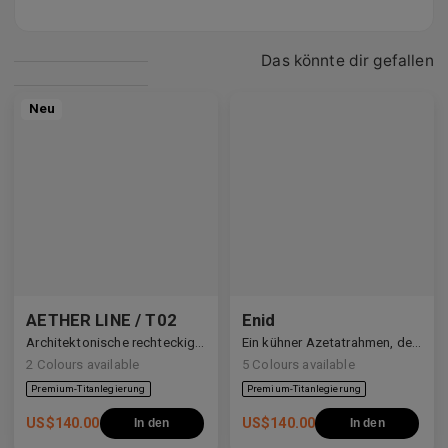
Das könnte dir gefallen
Neu
AETHER LINE / T02
Enid
Architektonische rechteckige Struktur aus hochwertigem Industrietitan gefertigt.
Ein kühner Azetatrahmen, der den Blick definiert.
2
Colours available
5
Colours available
US$
140.00
US$
140.00
In den
In den