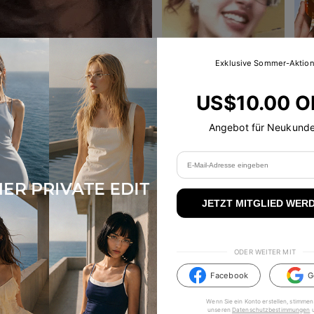
Neu-in Talani
Exklusive Sommer-Aktio
ave Olisa >
>
US$10.00 O
Angebot für Neukund
Das könnte dir gefallen
JETZT MITGLIED WER
eu
ODER WEITER MIT
Facebook
G
Wenn Sie ein Konto erstellen, stimmen
unseren
Datenschutzbestimmungen