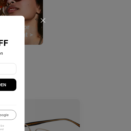
Outdoor
n
Garment >
FF
en
DEN
oogle
 Sie
und