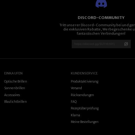
DISCORD-COMMUNITY
Tritt unserer Discord-Community bei und ge
die exklusiven Rabatte, Werbegeschenke 
fantastischen Verbindungen!
EINKAUFEN
KUNDENSERVICE
Optische Brillen
Produktaktivierung
Sonnenbrillen
Versand
Accessoires
Rücksendungen
Blaulichtbrillen
FAQ
Rezeptüberprüfung
Klarna
Meine Bestellungen