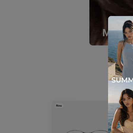
Must-H
Neu
N