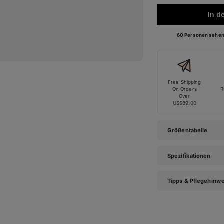
In d
60 Personen sehen 
Free Shipping
On Orders
R
Over
US$89.00
Größentabelle
Spezifikationen
Tipps & Pflegehinw