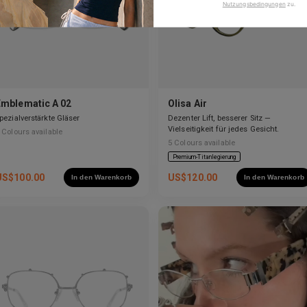
Nutzungsbedingungen
zu
.
Emblematic A 02
Olisa Air
pezialverstärkte Gläser
Dezenter Lift, besserer Sitz —
Vielseitigkeit für jedes Gesicht.
Colours available
5
Colours available
Premium-Titanlegierung
US$
100.00
US$
120.00
In den Warenkorb
In den Warenkorb