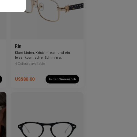
Rin
Klare Linien, Kristallnieten und ein
leiser kosmischer Schimmer.
4
Colours available
US$
80.00
In den Warenkorb