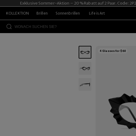
Exklusive Sommer-Aktion – 20 % Rabatt auf 2 Paar. Code: 2P20.
KOLLEKTION
Brillen
Sonnenbrillen
Life is Art
4 Glasses for $60