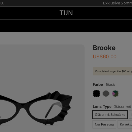
Exklusive Sommer-A
Brooke
US$
60.00
Complete 4 to get the $60 set 
Farbe
Black
Lens Type
Gläser mi
Gläser mit Sehstärke
Nur Fassung
Korrektu