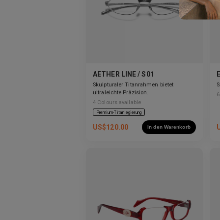
AETHER LINE / S01
Skulpturaler Titanrahmen bietet
S
ultraleichte Präzision.
6
4
Colours available
Premium-Titanlegierung
US$
120.00
In den Warenkorb