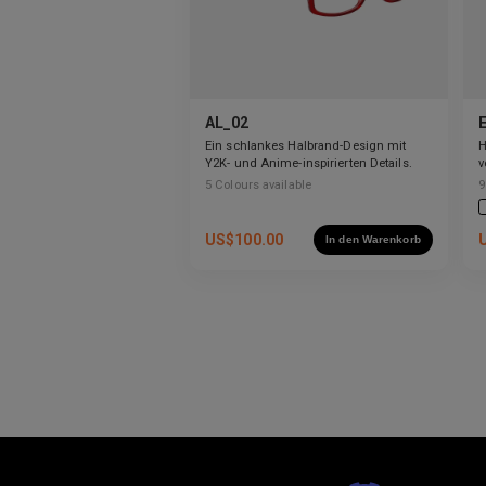
AL_02
Ein schlankes Halbrand-Design mit
H
Y2K- und Anime-inspirierten Details.
v
a
5
Colours available
9
b
US$
100.00
In den Warenkorb