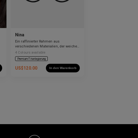
Nina
Ein raffinierter Rahmen aus
verschiedenen Materialien, der weiche
Kurven mit klaren Linien ausbalanciert.
4
Colours available
Premium-Titanlegierung
US$
120.00
In den Warenkorb