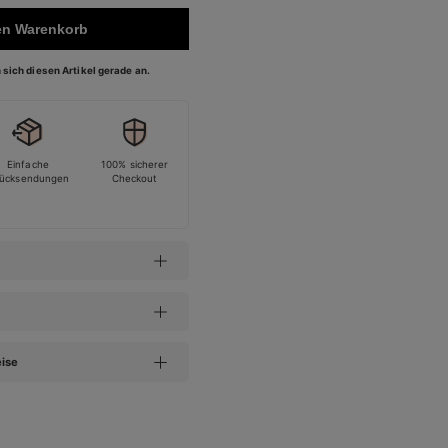
en Warenkorb
sich diesen Artikel gerade an.
Einfache
100% sicherer
ücksendungen
Checkout
eise