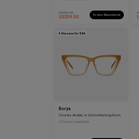
US$
70.00
U
In den Warenkorb
US$
59.50
4 Glasses for $60
Borya
Chunky Acetat, in Schmetterlingsform
3
Colours available