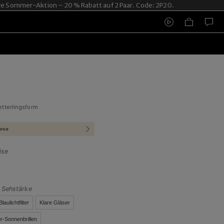
Sommer-Aktion – 20 % Rabatt auf 2 Paar. Code: 2P20.
etterlingsform
price
ise
t Sehstärke
Blaulichtfilter
Klare Gläser
r-Sonnenbrillen