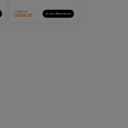
US$
80.00
In den Warenkorb
US$
68.00