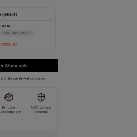
n gekauft
Greta
US$
20.00
en Warenkorb
sich diesen Artikel gerade an.
Einfache
100% sicherer
ücksendungen
Checkout