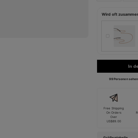
Wird oft zusamme
In d
99 Personen sehen 
Free Shipping
On Orders
R
Over
US$89.00
Größentabelle