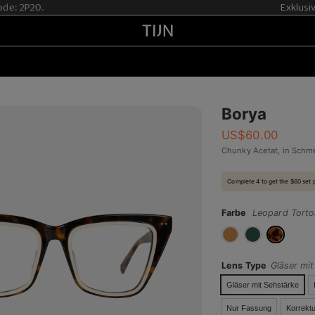
: 2P20.
Exklusive 
Borya
US$
60.00
Chunky Acetat, in Schm
Complete 4 to get the $60 set 
Farbe
Leopard Torto
Lens Type
Gläser mi
Gläser mit Sehstärke
Nur Fassung
Korrektu