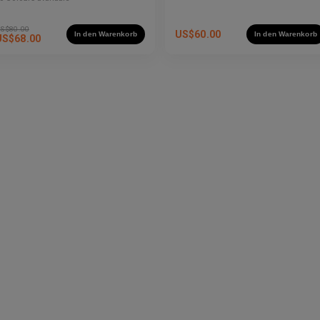
S$
80.00
US$
60.00
In den Warenkorb
In den Warenkorb
US$
68.00