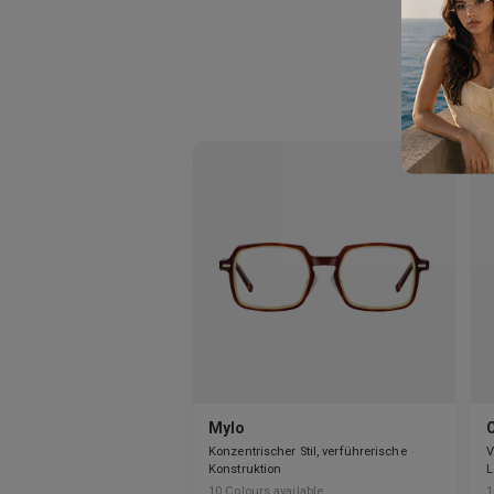
Mylo
O
Konzentrischer Stil, verführerische
V
Konstruktion
L
10
Colours available
1