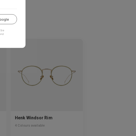
oogle
 Sie
und
Henk Windsor Rim
4
Colours available