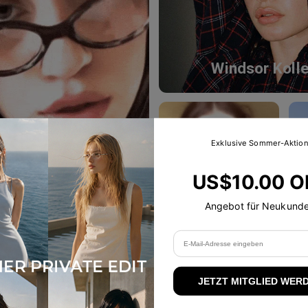
Windsor Kolle
Exklusive Sommer-Aktio
US$10.00 O
Angebot für Neukund
Neu-in Talani
ave Olisa >
>
JETZT MITGLIED WER