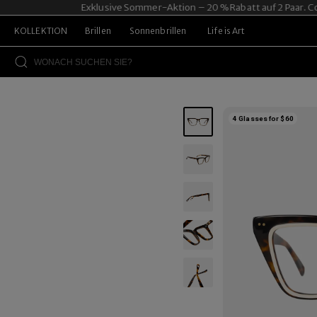
Exklusive Sommer-Aktion – 20 % Rabatt auf 2 Paar. Code
KOLLEKTION
Brillen
Sonnenbrillen
Life is Art
4 Glasses for $60