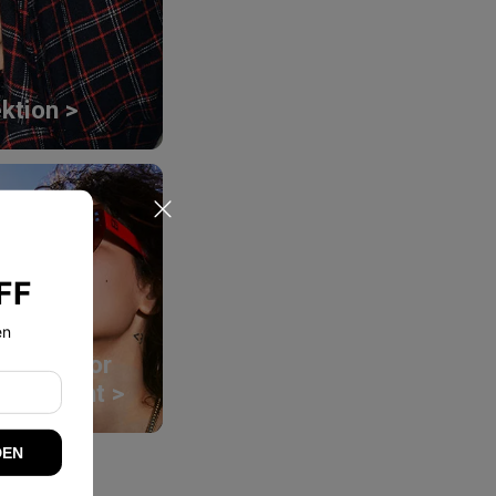
ktion >
n
FF
en
Outdoor
Garment >
DEN