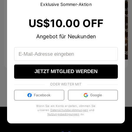
Exklusive Sommer-Aktion
loveaction
koea88
so cute!
Grande 
US$10.00 OFF
topersonal #個人的な成功 #幸せな #feliz #yomismo #私自身
emschillinday
giovan
Happy tuesday! 🤍
42
1171
Angebot für Neukunden
teatimeplans
annalis
So pretty naman!!! 🤍🤍🤍
MORE
MORE
3
24
JETZT MITGLIED WERDEN
ODER WEITER MIT
Facebook
Google
Wenn Sie ein Konto erstellen, stimmen Sie
unseren
Datenschutzbestimmungen
und
Nutzungsbedingungen
zu
.