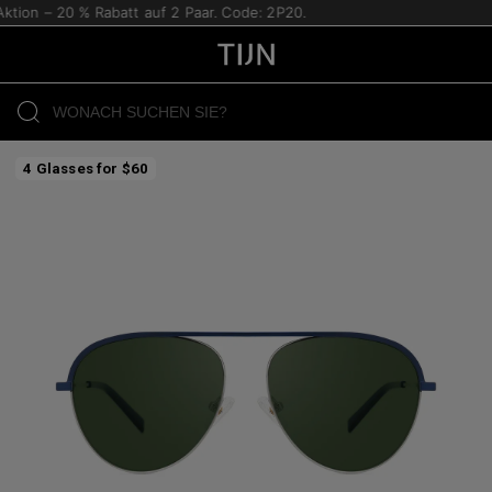
tion – 20 % Rabatt auf 2 Paar. Code: 2P20.
4 Glasses for $60