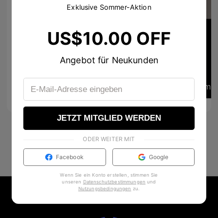
Exklusive Sommer-Aktion
US$10.00 OFF
topersonal #個人的な成功 #幸せな #feliz #yomismo #私自身
42
4
Angebot für Neukunden
reggie_le_beau
mar
3
0
JETZT MITGLIED WERDEN
ODER WEITER MIT
Facebook
Google
Wenn Sie ein Konto erstellen, stimmen Sie
unseren
Datenschutzbestimmungen
und
Nutzungsbedingungen
zu
.