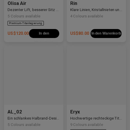
Olisa Air
Rin
Dezenter Lift, besserer Sitz — Vielseitigkeit für jedes Gesicht.
Klare Linien, Kristallnieten und ein leiser kosmischer Schimmer.
5
Colours available
4
Colours available
US$
120.00
US$
80.00
In den
In den Warenkorb
Warenkorb
Premium-Titanlegierung
AL_02
Eryx
Ein schlankes Halbrand-Design mit Y2K- und Anime-inspirierten Details.
Hochwertige rechteckige Titanrahmen, verziert mit weißen Zirkonia, die avantgardistisches Design und eine beeindruckende Brillanz präsentieren.
5
Colours available
9
Colours available