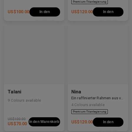
US$
100.00
US$
120.00
In den
In den
Warenkorb
Warenkorb
Talani
Nina
Ein raffinierter Rahmen aus verschiedenen Materialien, der weiche Kurven mit klaren Linien ausbalanciert.
9
Colours available
4
Colours available
Premium-Titanlegierung
US$
100.00
In den Warenkorb
US$
120.00
In den
US$
70.00
Warenkorb