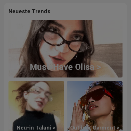
Neueste Trends
Must-Have Olisa >
Neu-in Talani >
Outdoor Garment >