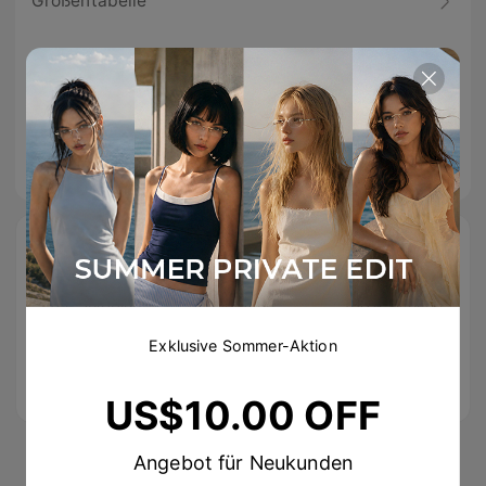
Größentabelle
Spezifikationen
Tipps & Pflegehinweise
Beschreibung
Free Shipping
Einfache
100% sicherer
On Orders
Rücksendungen
Checkout
Exklusive Sommer-Aktion
Over
US$89.00
US$10.00 OFF
Angebot für Neukunden