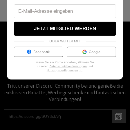
JETZT MITGLIED WERDEN
ODER WEITER MIT
Facebook
Google
Wenn Sie ein Konto erstellen, stimmen Sie
unseren
Datenschutzbestimmungen
und
Nutzungsbedingungen
zu
.
DISCORD-COMMUNITY
Tritt unserer Discord-Community bei und genieße die
exklusiven Rabatte, Werbegeschenke und fantastischen
Verbindungen!