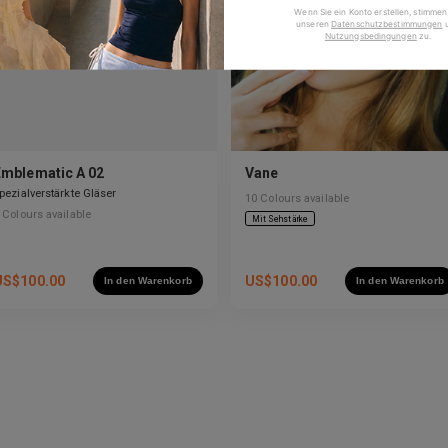
Wenn Sie ein Konto erstellen, stimmen
unseren
Datenschutzbestimmungen
Nutzungsbedingungen
zu
.
Emblematic A 02
Vane
pezialverstärkte Gläser
10
Colours available
Colours available
Mit Sehstärke
US$
100.00
US$
100.00
In den Warenkorb
In den Warenkorb