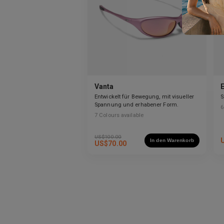
Vanta
Entwickelt für Bewegung, mit visueller
S
Spannung und erhabener Form.
6
7
Colours available
US$
100.00
In den Warenkorb
US$
70.00