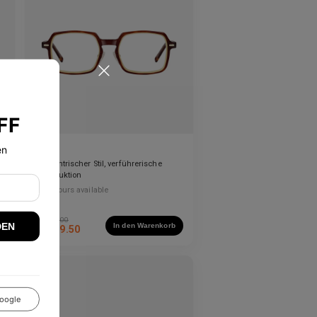
n
FF
en
Mylo
-
Konzentrischer Stil, verführerische
Konstruktion
10
Colours available
US$
70.00
DEN
In den Warenkorb
US$
59.50
oogle