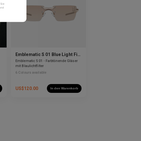
 Sie
und
Emblematic S 01 Blue Light Filter
Emblematic S 01 - Farbtönende Gläser
mit Blaulichtfilter
6
Colours available
US$
120.00
In den Warenkorb