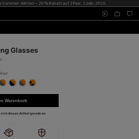
Sommer-Aktion – 20 % Rabatt auf 2 Paar. Code: 2P20.
ng Glasses
00
 Red
en Warenkorb
sich diesen Artikel gerade an.