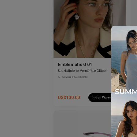
Emblematic O 01
Spezialisierte Verstärkte Gläser
S
u
6
Colours available
4
US$
100.00
In den Warenkorb
N