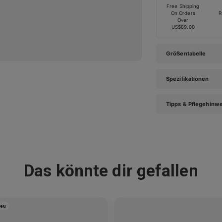
Free Shipping
On Orders
R
Over
US$89.00
Größentabelle
Spezifikationen
Tipps & Pflegehinw
Das könnte dir gefallen
eu