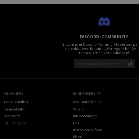
DISCORD-COMMUNITY
Tritt unserer Discord-Community bei und ge
die exklusiven Rabatte, Werbegeschenke 
fantastischen Verbindungen!
EINKAUFEN
KUNDENSERVICE
Optische Brillen
Produktaktivierung
Sonnenbrillen
Versand
Accessoires
Rücksendungen
Blaulichtbrillen
FAQ
Rezeptüberprüfung
Klarna