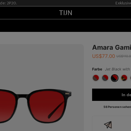
: 2P20.
Exklusive 
Amara Gami
US$
77.00
US$
110.
Farbe
Jet Black with
In d
56 Personen sehen 