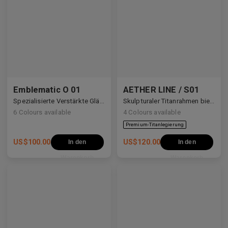
Emblematic O 01
AETHER LINE / S01
Spezialisierte Verstärkte Gläser
Skulpturaler Titanrahmen bietet ultraleichte Präzision.
6
Colours available
4
Colours available
US$
100.00
US$
120.00
In den
In den
Warenkorb
Warenkorb