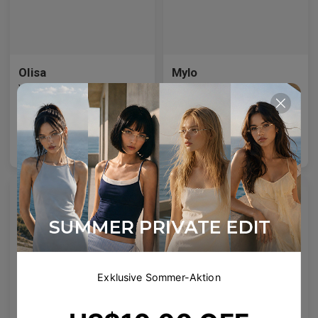
Olisa
Mylo
Premium-Titanlegierung
Vervollständigen Sie Ihren Office-Siren-Look mit Olisa.
Konzentrischer Stil, verführerische Konstruktion
10
Colours available
10
Colours available
US$
80.00
US$
70.00
In den Warenkorb
In den Warenkorb
US$
68.00
US$
59.50
Neu
Exklusive Sommer-Aktion