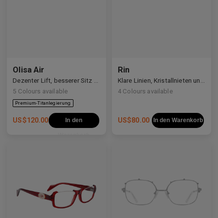
Olisa Air
Rin
Dezenter Lift, besserer Sitz — Vielseitigkeit für jedes Gesicht.
Klare Linien, Kristallnieten und ein leiser kosmischer Schimmer.
5
Colours available
4
Colours available
US$
120.00
US$
80.00
In den
In den Warenkorb
Warenkorb