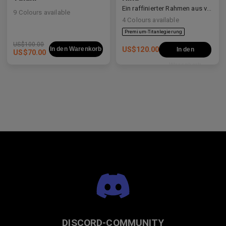
Ein raffinierter Rahmen aus verschiedenen Materialien, der weiche Kurven mit klaren Linien ausbalanciert.
9
Colours available
4
Colours available
Premium-Titanlegierung
US$
100.00
In den Warenkorb
US$
120.00
In den
US$
70.00
Warenkorb
DISCORD-COMMUNITY