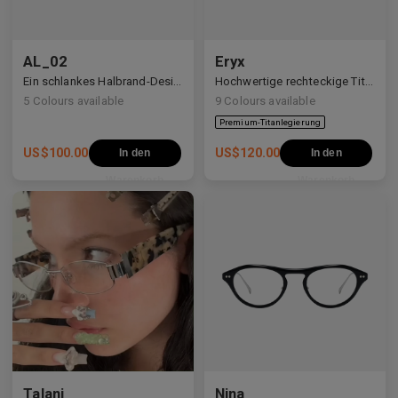
AL_02
Eryx
Premium-Titanlegierung
Ein schlankes Halbrand-Design mit Y2K- und Anime-inspirierten Details.
Hochwertige rechteckige Titanrahmen, verziert mit weißen Zirkonia, die avantgardistisches Design und eine beeindruckende Brillanz präsentieren.
5
Colours available
9
Colours available
US$
100.00
US$
120.00
In den
In den
Warenkorb
Warenkorb
Talani
Nina