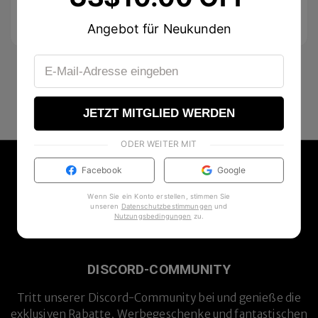
Over
US$89.00
Angebot für Neukunden
JETZT MITGLIED WERDEN
ODER WEITER MIT
Facebook
Google
Wenn Sie ein Konto erstellen, stimmen Sie
unseren
Datenschutzbestimmungen
und
Nutzungsbedingungen
zu
.
DISCORD-COMMUNITY
Tritt unserer Discord-Community bei und genieße die
exklusiven Rabatte, Werbegeschenke und fantastischen