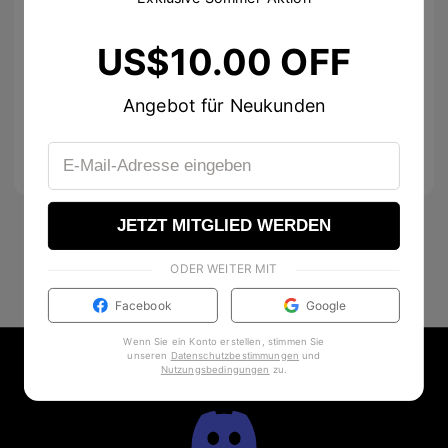
US$10.00 OFF
171
Angebot für Neukunden
murdoxc
0
JETZT MITGLIED WERDEN
ODER WEITER MIT
Facebook
Google
Wenn Sie ein Konto erstellen, stimmen Sie
unseren
Datenschutzbestimmungen
und
Nutzungsbedingungen
zu
.