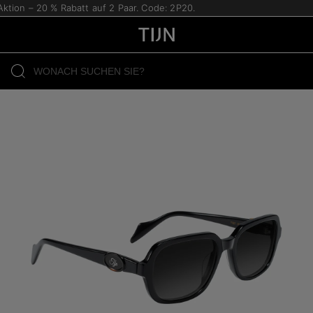
tion – 20 % Rabatt auf 2 Paar. Code: 2P20.