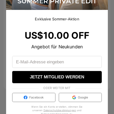
Exklusive Sommer-Aktion
kathleendarling_
US$10.00 OFF
kathleendarling_
♥️
Angebot für Neukunden
thefoodiesfithome
I see that KMart throwback 👀
376
diamantjes8
Love the essentials 💫
MORE
JETZT MITGLIED WERDEN
10
ODER WEITER MIT
Facebook
Google
Wenn Sie ein Konto erstellen, stimmen Sie
unseren
Datenschutzbestimmungen
und
Nutzungsbedingungen
zu
.