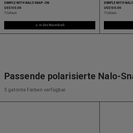
DIMPLE WITH NALO SNAP-ON
DIMPLE WITH NAL
US$
100.00
US$
100.00
7
Colours
7
Colours
In den Warenkorb
Passende polarisierte Nalo-S
5 getönte Farben verfügbar.