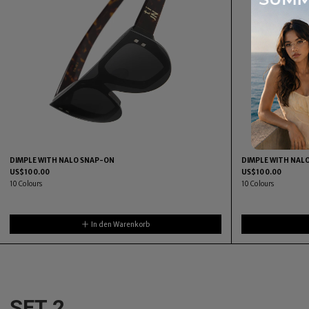
DIMPLE WITH NALO SNAP-ON
DIMPLE WITH NAL
US$
100.00
US$
100.00
10
Colours
10
Colours
In den Warenkorb
SET 2.