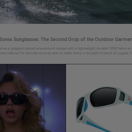
 Sonia Sunglasses: The Second Drop of the Outdoor Garment
nes a goggle-inspired wrap-around design with a lightweight, durable TR90 frame and p
ses retainer for ultimate security, even in water, Sonia is the perfect blend of rugged 