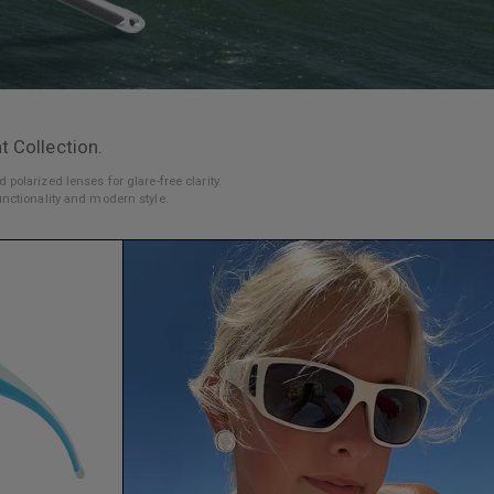
 Collection.
olarized lenses for glare-free clarity.
functionality and modern style.