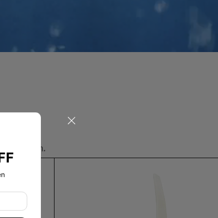
n
rille dienen.
FF
en