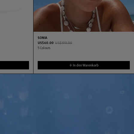
SONIA
US$
60.00
US$
100.00
5
Colours
In den Warenkorb