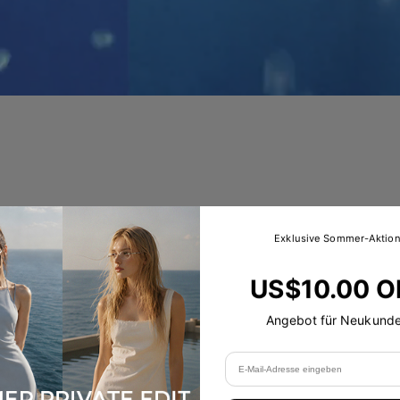
Exklusive Sommer-Aktio
er Sonnenabschirmung.
suchen, die sowohl als Blaulichtbrille als auch als Sonnenb
US$10.00 O
Angebot für Neukund