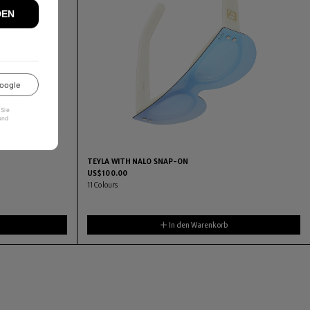
DEN
oogle
 Sie
und
TEYLA WITH NALO SNAP-ON
US$
100.00
11
Colours
In den Warenkorb