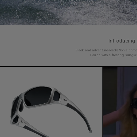
Introducing
Sleek and adventure-ready, Sonia combi
Paired with a floating sunglas