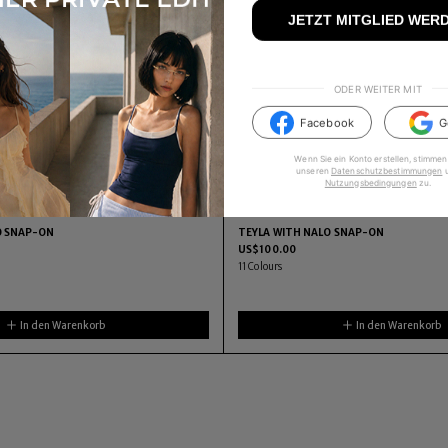
JETZT MITGLIED WER
ODER WEITER MIT
Facebook
G
Wenn Sie ein Konto erstellen, stimmen
unseren
Datenschutzbestimmungen
Nutzungsbedingungen
zu
.
O SNAP-ON
TEYLA WITH NALO SNAP-ON
US$
100.00
11
Colours
In den Warenkorb
In den Warenkorb