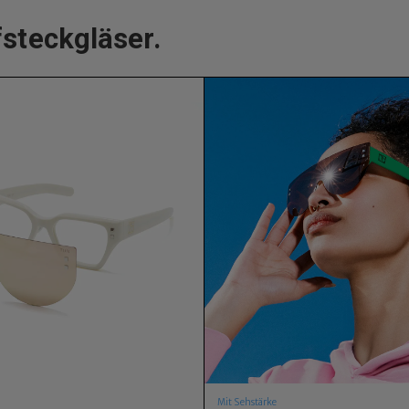
fsteckgläser.
Mit Sehstärke