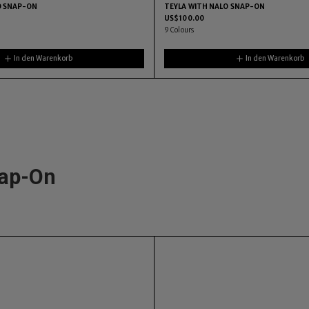
O SNAP-ON
TEYLA WITH NALO SNAP-ON
US$
100.00
9
Colours
In den Warenkorb
In den Warenkorb
nap-On