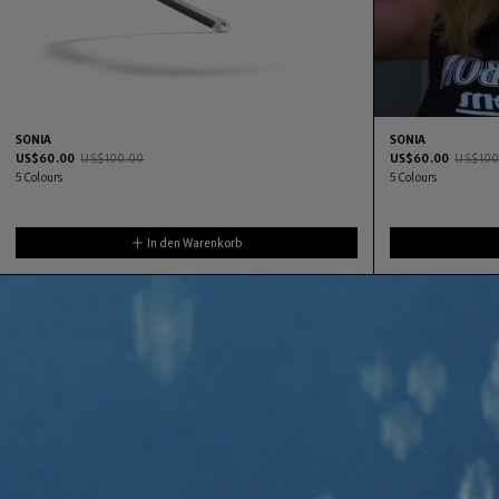
SONIA
SONIA
US$
60.00
US$
100.00
US$
60.00
US$
100
5
Colours
5
Colours
In den Warenkorb