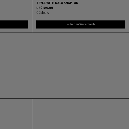
TEYLA WITH NALO SNAP-ON
US$
100.00
9
Colours
In den Warenkorb