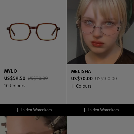
MYLO
MELISHA
US$
59.50
US$
70.00
US$
70.00
US$
100.00
10
Colours
11
Colours
In den Warenkorb
In den Warenkorb