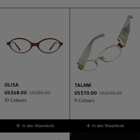
OLISA
TALANI
US$
68.00
US$
80.00
US$
70.00
US$
100.00
10
Colours
9
Colours
In den Warenkorb
In den Warenkorb